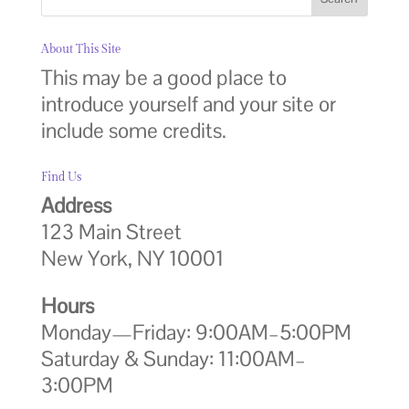
About This Site
This may be a good place to
introduce yourself and your site or
include some credits.
Find Us
Address
123 Main Street
New York, NY 10001
Hours
Monday—Friday: 9:00AM–5:00PM
Saturday & Sunday: 11:00AM–
3:00PM