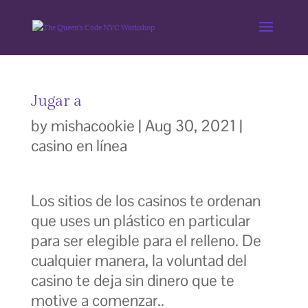
Jugar a
by
mishacookie
|
Aug 30, 2021
|
casino en línea
Los sitios de los casinos te ordenan
que uses un plástico en particular
para ser elegible para el relleno. De
cualquier manera, la voluntad del
casino te deja sin dinero que te
motive a comenzar..