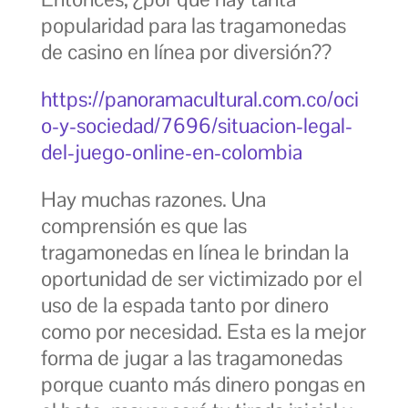
popularidad para las tragamonedas
de casino en línea por diversión??
https://panoramacultural.com.co/oci
o-y-sociedad/7696/situacion-legal-
del-juego-online-en-colombia
Hay muchas razones. Una
comprensión es que las
tragamonedas en línea le brindan la
oportunidad de ser victimizado por el
uso de la espada tanto por dinero
como por necesidad. Esta es la mejor
forma de jugar a las tragamonedas
porque cuanto más dinero pongas en