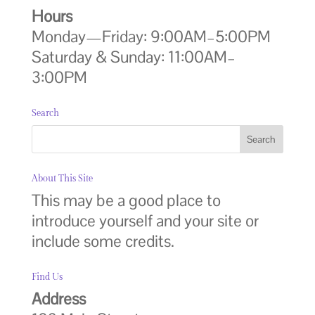
Hours
Monday—Friday: 9:00AM–5:00PM
Saturday & Sunday: 11:00AM–
3:00PM
Search
About This Site
This may be a good place to
introduce yourself and your site or
include some credits.
Find Us
Address