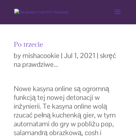
Po trzecie
by
mishacookie
|
Jul 1, 2021
|
skręć
na prawdziwe...
Nowe kasyna online są ogromną
funkcją tej nowej detonacji w
inżynierii. Te kasyna online wolą
rzucać pełną kuchenką gier, w tym
automatami do gry w pobliżu pop,
salamandrą obrazkową, cosh i