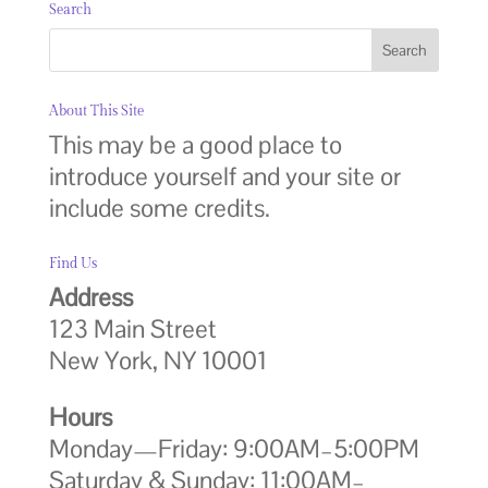
Search
About This Site
This may be a good place to
introduce yourself and your site or
include some credits.
Find Us
Address
123 Main Street
New York, NY 10001
Hours
Monday—Friday: 9:00AM–5:00PM
Saturday & Sunday: 11:00AM–