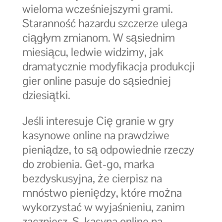
wieloma wcześniejszymi grami.
Staranność hazardu szczerze ulega
ciągłym zmianom. W sąsiednim
miesiącu, ledwie widzimy, jak
dramatycznie modyfikacja produkcji
gier online pasuje do sąsiedniej
dziesiątki.
Jeśli interesuje Cię granie w gry
kasynowe online na prawdziwe
pieniądze, to są odpowiednie rzeczy
do zrobienia. Get-go, marka
bezdyskusyjna, że ​​cierpisz na
mnóstwo pieniędzy, które można
wykorzystać w wyjaśnieniu, zanim
zaczniesz. S, kasyna online na