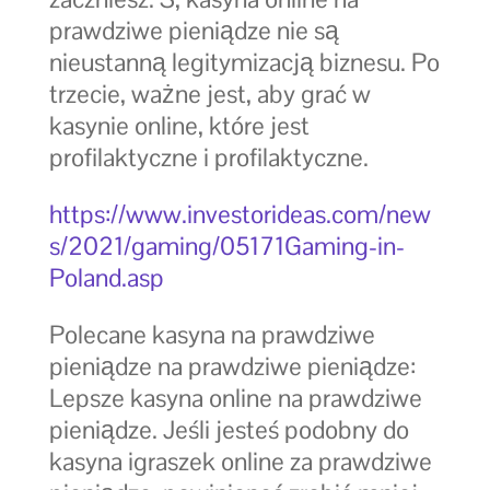
prawdziwe pieniądze nie są
nieustanną legitymizacją biznesu. Po
trzecie, ważne jest, aby grać w
kasynie online, które jest
profilaktyczne i profilaktyczne.
https://www.investorideas.com/new
s/2021/gaming/05171Gaming-in-
Poland.asp
Polecane kasyna na prawdziwe
pieniądze na prawdziwe pieniądze:
Lepsze kasyna online na prawdziwe
pieniądze. Jeśli jesteś podobny do
kasyna igraszek online za prawdziwe