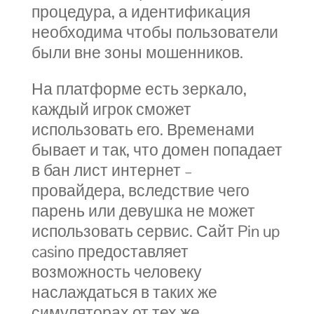
процедура, а идентификация
необходима чтобы пользователи
были вне зоны мошенников.
На платформе есть зеркало,
каждый игрок сможет
использовать его. Временами
бывает и так, что домен попадает
в бан лист интернет –
провайдера, вследствие чего
парень или девушка не может
использовать сервис. Сайт Pin up
casino предоставляет
возможность человеку
наслаждаться в таких же
симуляторах от тех же