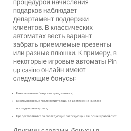
процедурой начисления
подарков наблюдает
департамент поддержки
клиентов. В классических
автоматах весть вариант
забрать приемлемые презенты
или разные плюшки. К примеру, в
некоторые игровые автоматы Pin
up casino онлайн имеют
следующие бонусы:
Накопительные бонусные предложения;
Многоуровневые после регистрации за достижение каждого
последующего уровня;
Предоставляются за последующий последующий взнос на игровой счет;
Другими словами, бонусы в