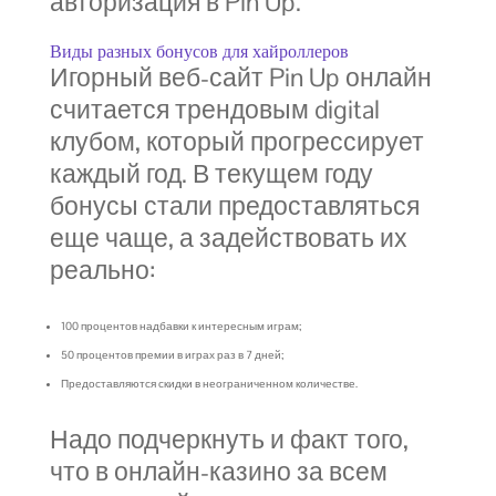
авторизация в Pin Up.
Виды разных бонусов для хайроллеров
Игорный веб-сайт Pin Up онлайн
считается трендовым digital
клубом, который прогрессирует
каждый год. В текущем году
бонусы стали предоставляться
еще чаще, а задействовать их
реально:
100 процентов надбавки к интересным играм;
50 процентов премии в играх раз в 7 дней;
Предоставляются скидки в неограниченном количестве.
Надо подчеркнуть и факт того,
что в онлайн-казино за всем